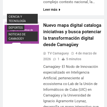
complejo contexto nacional, la…
Leer más
CIENCIA Y
TECNOLOGÍA
Nuevo mapa digital cataloga
DEPORTES
iniciativas y busca potenciar
NOTICIAS DE
la transformación digital
CAMAGÜEY
desde Camagüey
TV Camaguey
4 de marzo de
2026
1
5 minutos
Camagüey- El Nodo de Innovación
especializado en Inteligencia
Artificial, perteneciente al
ecosistema co-Lab de la Unión de
Informáticos de Cuba (UIC) en
Camagüey y la Universidad de
Ignacio Agramonte Loynaz,
desarrolla un mapa interactivo que