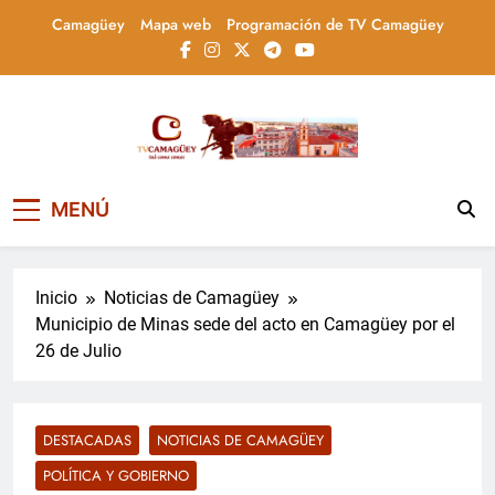
Saltar
Camagüey
Mapa web
Programación de TV Camagüey
al
contenido
Televisión Camagüey,
TV Camagüey: canal provincial cubano que
MENÚ
informa, educa y entretiene con contenidos
Cuba
culturales, sociales y comunitarios,
conectando la tradición camagüeyana con
la actualidad nacional
Inicio
Noticias de Camagüey
Municipio de Minas sede del acto en Camagüey por el
26 de Julio
DESTACADAS
NOTICIAS DE CAMAGÜEY
POLÍTICA Y GOBIERNO