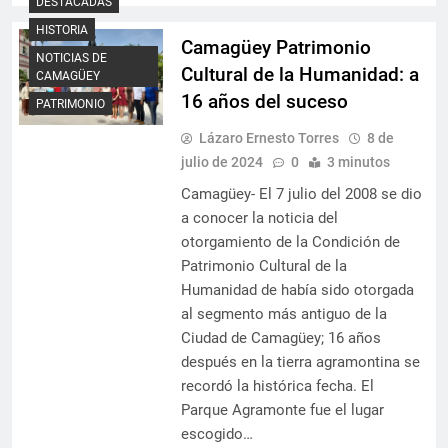
DESTACADAS
HISTORIA
Camagüey Patrimonio
NOTICIAS DE
Cultural de la Humanidad: a
CAMAGÜEY
16 años del suceso
PATRIMONIO
Lázaro Ernesto Torres
8 de
julio de 2024
0
3 minutos
Camagüey- El 7 julio del 2008 se dio
a conocer la noticia del
otorgamiento de la Condición de
Patrimonio Cultural de la
Humanidad de había sido otorgada
al segmento más antiguo de la
Ciudad de Camagüey; 16 años
después en la tierra agramontina se
recordó la histórica fecha. El
Parque Agramonte fue el lugar
escogido…