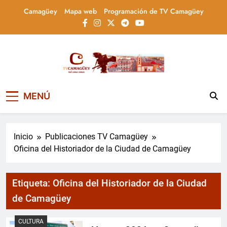
Saltar
Camagüey
Mapa web
Programación de TV Camagüey
al
contenido
Televisión Camagüey,
TV Camagüey: canal provincial cubano que
MENÚ
informa, educa y entretiene con contenidos
Cuba
culturales, sociales y comunitarios,
conectando la tradición camagüeyana con
la actualidad nacional
Inicio
Publicaciones TV Camagüey
Oficina del Historiador de la Ciudad de Camagüey
Etiqueta:
Oficina del Historiador de la Ciudad
de Camagüey
CULTURA