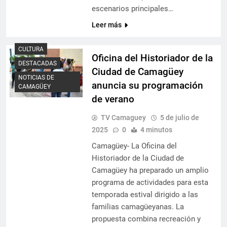
escenarios principales…
Leer más
CULTURA
Oficina del Historiador de la
DESTACADAS
Ciudad de Camagüey
NOTICIAS DE
anuncia su programación
CAMAGÜEY
de verano
TV Camaguey
5 de julio de
2025
0
4 minutos
Camagüey- La Oficina del
Historiador de la Ciudad de
Camagüey ha preparado un amplio
programa de actividades para esta
temporada estival dirigido a las
familias camagüeyanas. La
propuesta combina recreación y