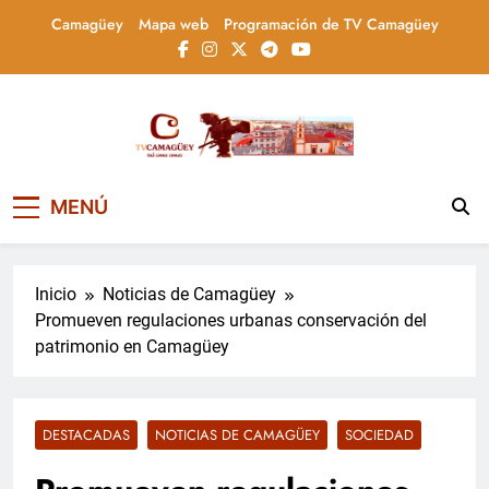
Saltar
Camagüey
Mapa web
Programación de TV Camagüey
al
contenido
Televisión Camagüey,
TV Camagüey: canal provincial cubano que
MENÚ
informa, educa y entretiene con contenidos
Cuba
culturales, sociales y comunitarios,
conectando la tradición camagüeyana con
la actualidad nacional
Inicio
Noticias de Camagüey
Promueven regulaciones urbanas conservación del
patrimonio en Camagüey
DESTACADAS
NOTICIAS DE CAMAGÜEY
SOCIEDAD