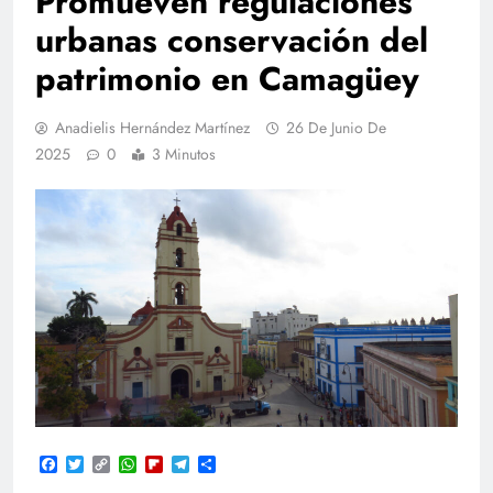
Promueven regulaciones
urbanas conservación del
patrimonio en Camagüey
Anadielis Hernández Martínez
26 De Junio De
2025
0
3 Minutos
Facebook
Twitter
Copy
WhatsApp
Flipboard
Telegram
Compartir
Link