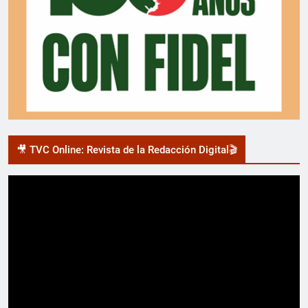
🎥 TVC Online: Revista de la Redacción Digital🎬