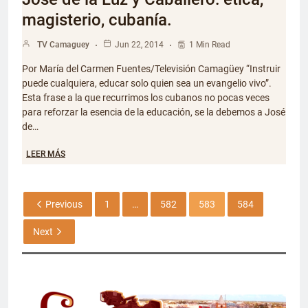
magisterio, cubanía.
TV Camaguey
Jun 22, 2014
1 Min Read
Por María del Carmen Fuentes/Televisión Camagüey “Instruir
puede cualquiera, educar solo quien sea un evangelio vivo”.
Esta frase a la que recurrimos los cubanos no pocas veces
para reforzar la esencia de la educación, se la debemos a José
de…
LEER MÁS
Previous
1
…
582
583
584
Next