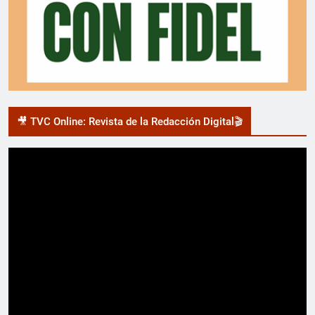
🎥 TVC Online: Revista de la Redacción Digital🎬