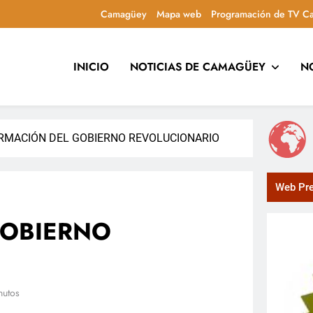
Camagüey
Mapa web
Programación de TV C
INICIO
NOTICIAS DE CAMAGÜEY
N
uca y entretiene con contenidos culturales, sociales y comuni
RMACIÓN DEL GOBIERNO REVOLUCIONARIO
Web Pre
GOBIERNO
nutos