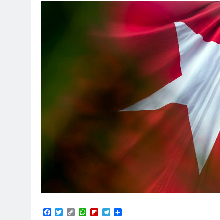
Facebook
Twitter
Copy
WhatsApp
Flipboard
Telegram
Compartir
Link