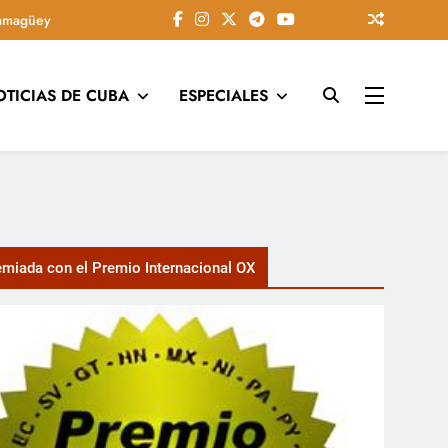
amagüey
OTICIAS DE CUBA
ESPECIALES
tarios, conectando la tradición camagüeyana con la actualidad
miada con el Premio Internacional OX