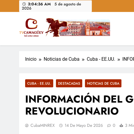
Saltar
3:04:37 AM
5 de agosto de
2026
al
contenido
Televisión Camagüey, Cuba
TV Camagüey: canal provincial cubano que informa, ed
nacional
Inicio
Noticias de Cuba
Cuba - EE.UU.
INFO
CUBA - EE.UU.
DESTACADAS
NOTICIAS DE CUBA
INFORMACIÓN DEL 
REVOLUCIONARIO
CubaMINREX
14 De Mayo De 2026
0
3 Mi