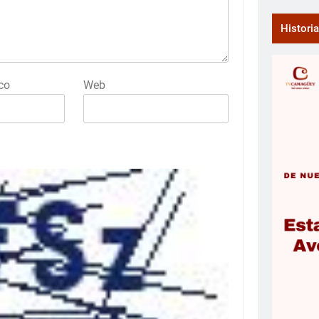
Histori
co
Web