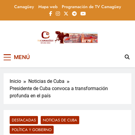
Saltar
Camagüey
Mapa web
Programación de TV Camagüey
al
contenido
Televisión Camagüey,
TV Camagüey: canal provincial cubano que
MENÚ
informa, educa y entretiene con contenidos
Cuba
culturales, sociales y comunitarios,
conectando la tradición camagüeyana con
la actualidad nacional
Inicio
Noticias de Cuba
Presidente de Cuba convoca a transformación
profunda en el país
DESTACADAS
NOTICIAS DE CUBA
POLÍTICA Y GOBIERNO