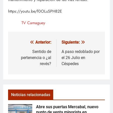
https://youtu.be/f0OLuSPH82E
TV Camaguey
Anterior:
Siguiente:
Navegación
de
Sentido de
A paso redoblado por
pertenencia o ¿al
el 26 Julio en
entradas
revés?
Céspedes
Noticias relacionadas
Abre sus puertas Mercabal, nuevo
punto de venta minorista en