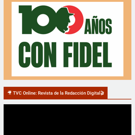
🎥 TVC Online: Revista de la Redacción Digital🎬