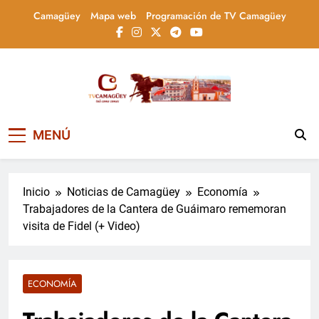
Saltar
Camagüey
Mapa web
Programación de TV Camagüey
al
contenido
Televisión Camagüey,
TV Camagüey: canal provincial cubano que
MENÚ
informa, educa y entretiene con contenidos
Cuba
culturales, sociales y comunitarios,
conectando la tradición camagüeyana con
la actualidad nacional
Inicio
Noticias de Camagüey
Economía
Trabajadores de la Cantera de Guáimaro rememoran
visita de Fidel (+ Video)
ECONOMÍA