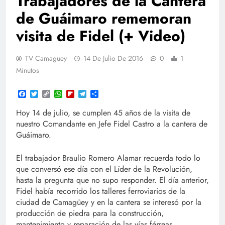
Trabajadores de la Cantera
de Guáimaro rememoran
visita de Fidel (+ Video)
TV Camaguey
14 De Julio De 2016
0
1
Minutos
Facebook
Twitter
Copy
WhatsApp
Flipboard
Telegram
Compartir
Link
Hoy 14 de julio, se cumplen 45 años de la visita de
nuestro Comandante en Jefe Fidel Castro a la cantera de
Guáimaro.
El trabajador Braulio Romero Alamar recuerda todo lo
que conversó ese día con el Líder de la Revolución,
hasta la pregunta que no supo responder. El día anterior,
Fidel había recorrido los talleres ferroviarios de la
ciudad de Camagüey y en la cantera se interesó por la
producción de piedra para la construcción,
mantenimiento y reparación de las vías férreas.