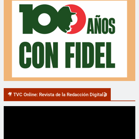
🎥 TVC Online: Revista de la Redacción Digital🎬