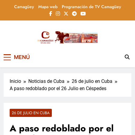
Saltar
Camagüey
Mapa web
Programación de TV Camagüey
al
contenido
Televisión Camagüey,
TV Camagüey: canal provincial cubano que
MENÚ
informa, educa y entretiene con contenidos
Cuba
culturales, sociales y comunitarios,
conectando la tradición camagüeyana con
la actualidad nacional
Inicio
Noticias de Cuba
26 de julio en Cuba
A paso redoblado por el 26 Julio en Céspedes
26 DE JULIO EN CUBA
A paso redoblado por el