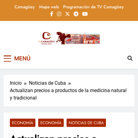
Saltar
Camagüey
Mapa web
Programación de TV Camagüey
al
contenido
Televisión Camagüey,
TV Camagüey: canal provincial cubano que
MENÚ
informa, educa y entretiene con contenidos
Cuba
culturales, sociales y comunitarios,
conectando la tradición camagüeyana con
la actualidad nacional
Inicio
Noticias de Cuba
Actualizan precios a productos de la medicina natural
y tradicional
ECONOMÍA
ECONOMÍA
NOTICIAS DE CUBA