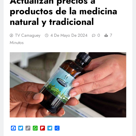
Actualizan precios a
productos de la medicina
natural y tradicional
TV Camaguey
4 De Mayo De 2024
0
7
Minutos
Facebook
Twitter
Copy
WhatsApp
Flipboard
Telegram
Compartir
Link