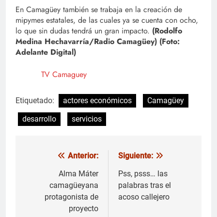
En Camagüey también se trabaja en la creación de
mipymes estatales, de las cuales ya se cuenta con ocho,
lo que sin dudas tendrá un gran impacto.
(Rodolfo
Medina Hechavarría/Radio Camagüey) (Foto:
Adelante Digital)
TV Camaguey
Etiquetado:
actores económicos
Camagüey
desarrollo
servicios
Anterior:
Siguiente:
Navegación
de
Alma Máter
Pss, psss… las
camagüeyana
palabras tras el
entradas
protagonista de
acoso callejero
proyecto