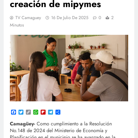
creación de mipymes
TV Camaguey
16 De Julio De 2025
0
2
Minutos
Facebook
Twitter
Copy
WhatsApp
Flipboard
Telegram
Compartir
Link
Camagüey-
Como cumplimiento a la Resolución
No.148 de 2024 del Ministerio de Economía y
Planificación en el municipio se ha avanzado en la