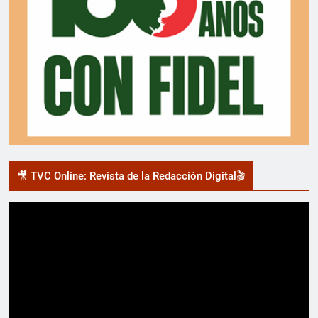
🎥 TVC Online: Revista de la Redacción Digital🎬