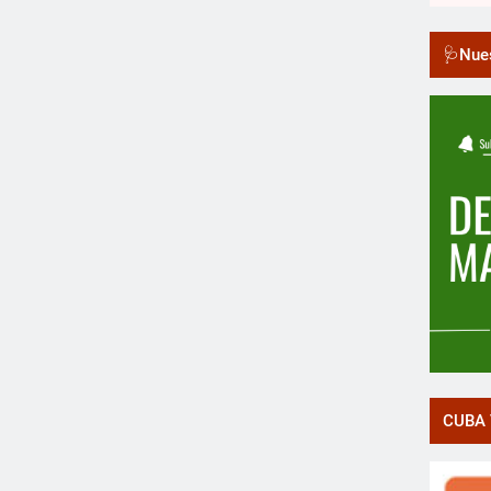
🩺Nues
CUBA 