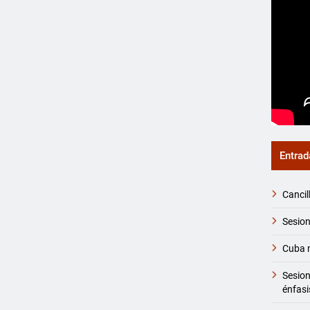
Entrad
Cancil
Sesion
Cuba m
Sesio
énfasi