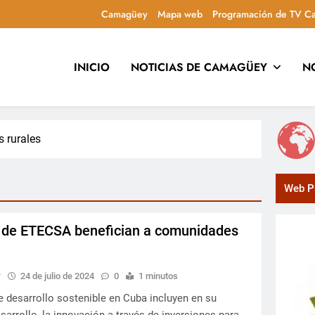
Camagüey
Mapa web
Programación de TV C
INICIO
NOTICIAS DE CAMAGÜEY
N
uca y entretiene con contenidos culturales, sociales y comuni
 rurales
Web Pr
s de ETECSA benefician a comunidades
y
24 de julio de 2024
0
1 minutos
e desarrollo sostenible en Cuba incluyen en su