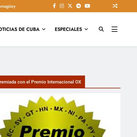
amagüey
OTICIAS DE CUBA
ESPECIALES
tarios, conectando la tradición camagüeyana con la actualidad
emiada con el Premio Internacional OX