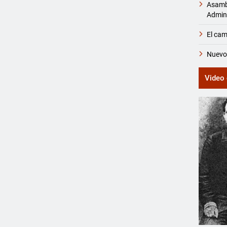
Asambl
Admini
El cam
Nuevos
Video 