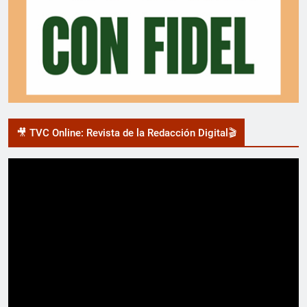
🎥 TVC Online: Revista de la Redacción Digital🎬