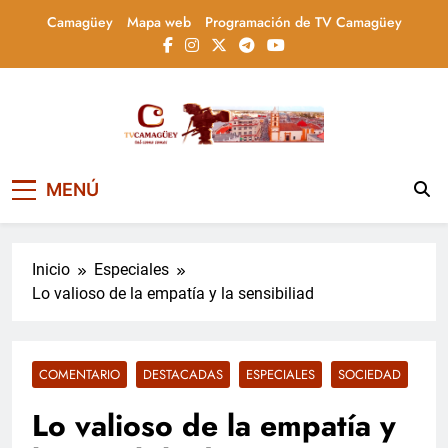
Saltar
Camagüey
Mapa web
Programación de TV Camagüey
al
contenido
Televisión Camagüey,
TV Camagüey: canal provincial cubano que
MENÚ
informa, educa y entretiene con contenidos
Cuba
culturales, sociales y comunitarios,
conectando la tradición camagüeyana con
la actualidad nacional
Inicio
Especiales
Lo valioso de la empatía y la sensibiliad
COMENTARIO
DESTACADAS
ESPECIALES
SOCIEDAD
Lo valioso de la empatía y