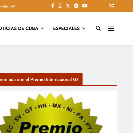
amagüey
OTICIAS DE CUBA
ESPECIALES
tarios, conectando la tradición camagüeyana con la actualidad
emiada con el Premio Internacional OX