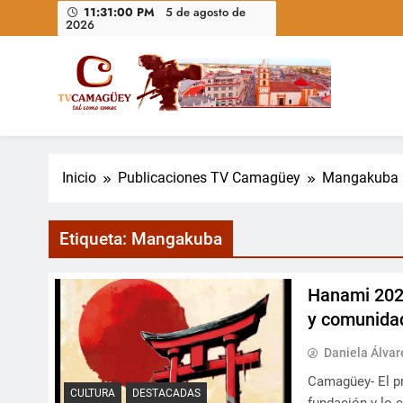
Saltar
11:31:01 PM
5 de agosto de
2026
al
contenido
Televisión Camagüey, Cuba
TV Camagüey: canal provincial cubano que informa, ed
nacional
Inicio
Publicaciones TV Camagüey
Mangakuba
Etiqueta:
Mangakuba
Hanami 202
y comunida
Daniela Álva
Camagüey- El pr
CULTURA
DESTACADAS