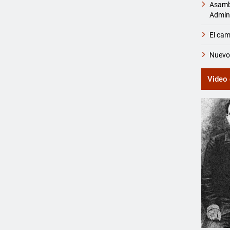
Asambl
Admini
El cam
Nuevos
Video 