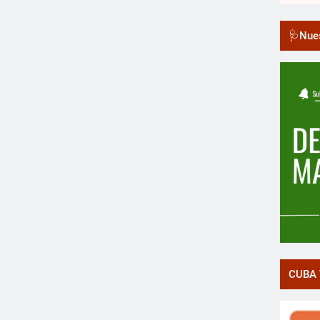
🩺Nues
CUBA 