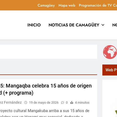
Camagüey
Mapa web
Programación de TV C
INICIO
NOTICIAS DE CAMAGÜEY
N
uca y entretiene con contenidos culturales, sociales y comuni
Web Pr
5: Mangaqba celebra 15 años de origen
d (+ programa)
rez Fernández
19 de mayo de 2026
0
4 minutos
oyecto cultural Mangakuba arriba a sus 15 años de