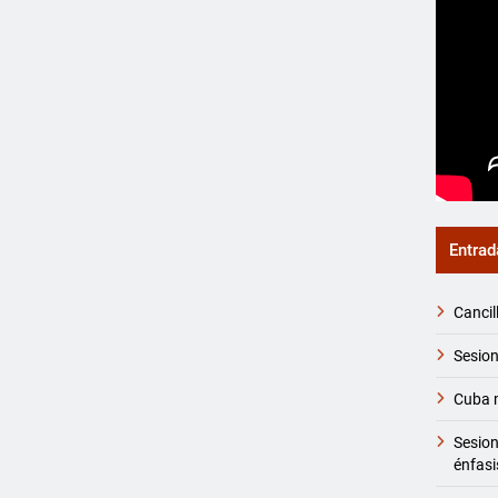
Entrad
Cancil
Sesion
Cuba m
Sesio
énfasi