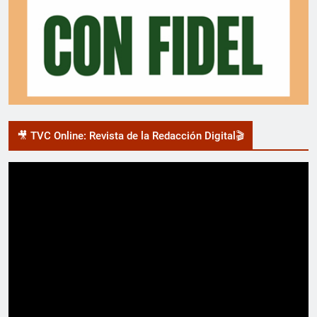
🎥 TVC Online: Revista de la Redacción Digital🎬