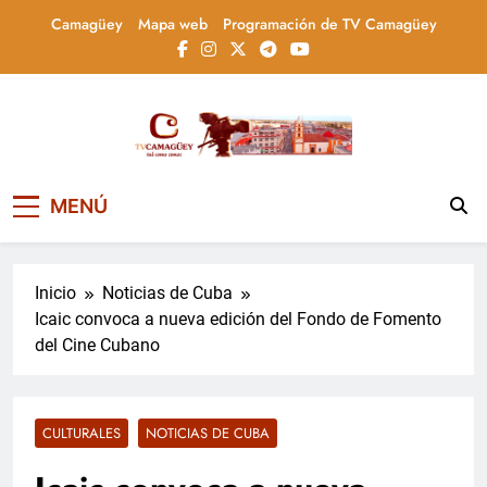
Saltar
Camagüey
Mapa web
Programación de TV Camagüey
al
contenido
Televisión Camagüey,
TV Camagüey: canal provincial cubano que
MENÚ
informa, educa y entretiene con contenidos
Cuba
culturales, sociales y comunitarios,
conectando la tradición camagüeyana con
la actualidad nacional
Inicio
Noticias de Cuba
Icaic convoca a nueva edición del Fondo de Fomento
del Cine Cubano
CULTURALES
NOTICIAS DE CUBA