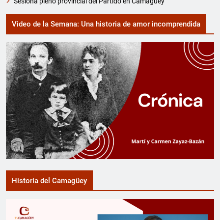
Sesiona pleno provincial del Partido en Camagüey
Video de la Semana: Una historia de amor incomprendida
Historia del Camagüey