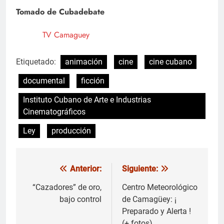
Tomado de Cubadebate
TV Camaguey
Etiquetado:
animación
cine
cine cubano
documental
ficción
Instituto Cubano de Arte e Industrias
Cinematográficos
Ley
producción
Anterior:
Siguiente:
Navegación
de
“Cazadores” de oro,
Centro Meteorológico
bajo control
de Camagüey: ¡
entradas
Preparado y Alerta !
(+ fotos)