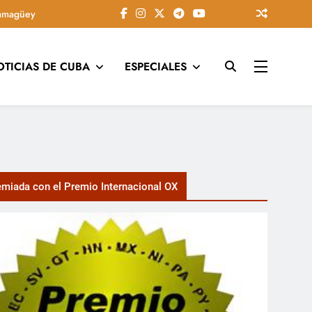
amagüey
OTICIAS DE CUBA
ESPECIALES
tarios, conectando la tradición camagüeyana con la actualidad
miada con el Premio Internacional OX