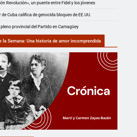
ón Revolución», un puente entre Fidel y los jóvenes
r de Cuba califica de genocida bloqueo de EE.UU.
 pleno provincial del Partido en Camagüey
e la Semana: Una historia de amor incomprendida