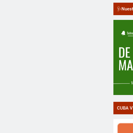
🩺Nuest
CUBA V