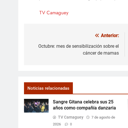
TV Camaguey
Anterior:
Navegación
de
Octubre: mes de sensibilización sobre el
cáncer de mamas
entradas
Noticias relacionadas
Sangre Gitana celebra sus 25
años como compañía danzaria
TV Camaguey
7 de agosto de
2026
0