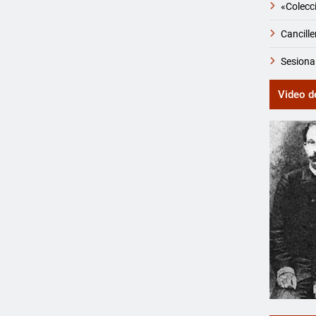
«Colecci
Cancille
Sesiona
Video d