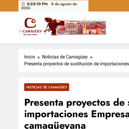
Saltar
5:25:11 PM
8 de agosto de
2026
al
contenido
Televisión Camagüey, Cuba
TV Camagüey: canal provincial cubano que informa, ed
nacional
Inicio
Noticias de Camagüey
Presenta proyectos de sustitución de importacio
NOTICIAS DE CAMAGÜEY
Presenta proyectos de 
importaciones Empres
camagüeyana