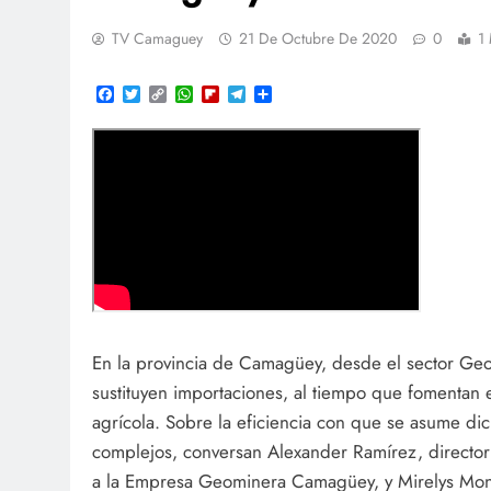
TV Camaguey
21 De Octubre De 2020
0
1
Facebook
Twitter
Copy
WhatsApp
Flipboard
Telegram
Compartir
Link
En la provincia de Camagüey, desde el sector Ge
sustituyen importaciones, al tiempo que fomentan el
agrícola. Sobre la eficiencia con que se asume d
complejos, conversan Alexander Ramírez, director
a la Empresa Geominera Camagüey, y Mirelys Monte