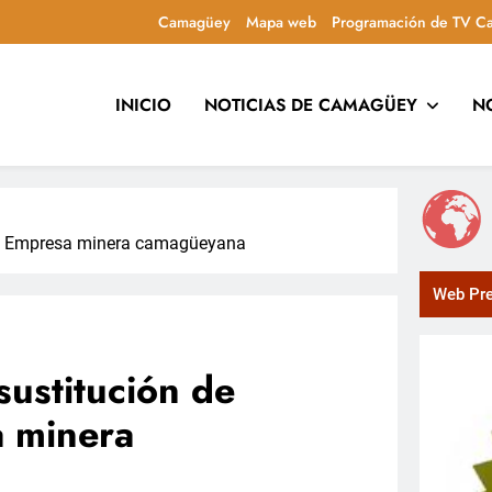
Camagüey
Mapa web
Programación de TV C
INICIO
NOTICIAS DE CAMAGÜEY
N
uca y entretiene con contenidos culturales, sociales y comuni
nes Empresa minera camagüeyana
Web Pre
sustitución de
a minera