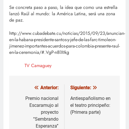
Se concreta paso a paso, la idea que como una estrella
lanzó Raúl al mundo: la América Latina, será una zona
de paz.
http://www.cubadebate.cu/noticias/2015/09/23/anuncian-
en-la-habana-presidente-santos-y-jefe-de-las-farc-timoleon-
jimenez-importantes-acuerdos-para-colombia-presente-raul-
en-la-ceremonia/#.VgP-n8lXtkg
TV Camaguey
Anterior:
Siguiente:
Navegación
de
Premio nacional
Antiespañolismo en
Escaramujo al
el teatro principeño:
entradas
proyecto
(Primera parte)
“Sembrando
Esperanza”