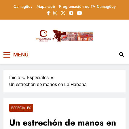
Saltar
Camagüey
Mapa web
Programación de TV Camagüey
al
contenido
Televisión Camagüey,
TV Camagüey: canal provincial cubano que
MENÚ
informa, educa y entretiene con contenidos
Cuba
culturales, sociales y comunitarios,
conectando la tradición camagüeyana con
la actualidad nacional
Inicio
Especiales
Un estrechón de manos en La Habana
ESPECIALES
Un estrechón de manos en