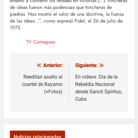
enseñó a convertir los reveses en victorias (…) Trincheras
de ideas fueron más poderosas que trincheras de
piedras. Nos mostró el valor de una doctrina, la fuerza
de las ideas…”, como expresó Fidel, el 26 de julio de
1973.
TV Camaguey
Anterior:
Siguiente:
Navegación
de
Reeditan asalto al
En videos: Día de la
cuartel de Bayamo
Rebeldía Nacional
entradas
(+Fotos)
desde Sancti Spíritus,
Cuba
Noticias relacionadas