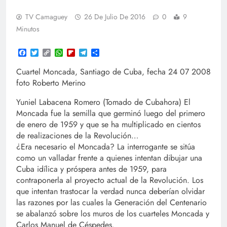
TV Camaguey
26 De Julio De 2016
0
9
Minutos
Facebook
Twitter
Copy
WhatsApp
Flipboard
Telegram
Compartir
Link
Cuartel Moncada, Santiago de Cuba, fecha 24 07 2008
foto Roberto Merino
Yuniel Labacena Romero (Tomado de Cubahora) El
Moncada fue la semilla que germinó luego del primero
de enero de 1959 y que se ha multiplicado en cientos
de realizaciones de la Revolución…
¿Era necesario el Moncada? La interrogante se sitúa
como un valladar frente a quienes intentan dibujar una
Cuba idílica y próspera antes de 1959, para
contraponerla al proyecto actual de la Revolución.
Los
que intentan trastocar la verdad nunca deberían olvidar
las razones por las cuales la Generación del Centenario
se abalanzó sobre los muros de los cuarteles Moncada y
Carlos Manuel de Céspedes.