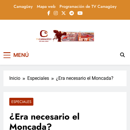
Saltar
Camagüey
Mapa web
Programación de TV Camagüey
al
contenido
Televisión Camagüey,
TV Camagüey: canal provincial cubano que
MENÚ
informa, educa y entretiene con contenidos
Cuba
culturales, sociales y comunitarios,
conectando la tradición camagüeyana con
la actualidad nacional
Inicio
Especiales
¿Era necesario el Moncada?
ESPECIALES
¿Era necesario el
Moncada?