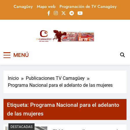
Saltar
Camagüey
Mapa web
Programación de TV Camagüey
al
contenido
Televisión Camagüey,
TV Camagüey: canal provincial cubano que
MENÚ
informa, educa y entretiene con contenidos
Cuba
culturales, sociales y comunitarios,
conectando la tradición camagüeyana con
la actualidad nacional
Inicio
Publicaciones TV Camagüey
Programa Nacional para el adelanto de las mujeres
Etiqueta:
Programa Nacional para el adelanto
de las mujeres
DESTACADAS