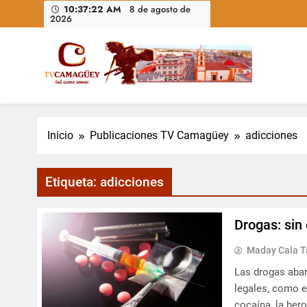
Saltar
10:37:23 AM
8 de agosto de
2026
al
contenido
Televisión Camagüey, Cuba
TV Camagüey: canal provincial cubano que informa, ed
nacional
Inicio
Publicaciones TV Camagüey
adicciones
Etiqueta:
adicciones
Drogas: sin 
Maday Cala T
Las drogas abar
legales, como el
cocaína, la hero