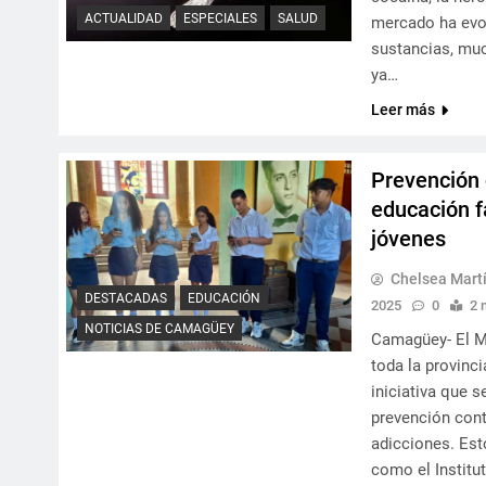
ACTUALIDAD
ESPECIALES
SALUD
mercado ha evol
sustancias, muc
ya…
Leer más
Prevención 
educación f
jóvenes
Chelsea Martí
DESTACADAS
EDUCACIÓN
2025
0
2 
NOTICIAS DE CAMAGÜEY
Camagüey- El M
toda la provinc
iniciativa que 
prevención contr
adicciones. Est
como el Institu