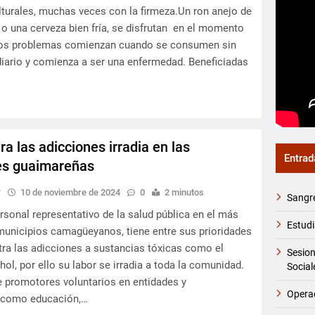
lturales, muchas veces con la firmeza.Un ron anejo de
 o una cerveza bien fría, se disfrutan en el momento
 los problemas comienzan cuando se consumen sin
diario y comienza a ser una enfermedad. Beneficiadas
ra las adicciones irradia en las
Entrad
s guaimareñas
y
10 de noviembre de 2024
0
2 minutos
Sangr
rsonal representativo de la salud pública en el más
Estud
 municipios camagüeyanos, tiene entre sus prioridades
ra las adicciones a sustancias tóxicas como el
Sesio
hol, por ello su labor se irradia a toda la comunidad.
Social
 promotores voluntarios en entidades y
Operac
 como educación,…