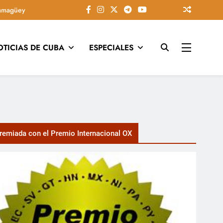
amagüey
OTICIAS DE CUBA
ESPECIALES
tarios, conectando la tradición camagüeyana con la actualidad
emiada con el Premio Internacional OX