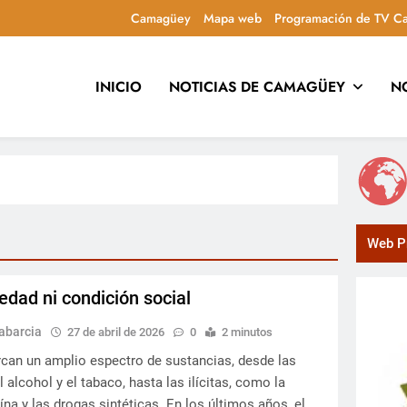
Camagüey
Mapa web
Programación de TV C
INICIO
NOTICIAS DE CAMAGÜEY
N
uca y entretiene con contenidos culturales, sociales y comuni
Web Pr
edad ni condición social
abarcia
27 de abril de 2026
0
2 minutos
can un amplio espectro de sustancias, desde las
 alcohol y el tabaco, hasta las ilícitas, como la
ína y las drogas sintéticas. En los últimos años, el