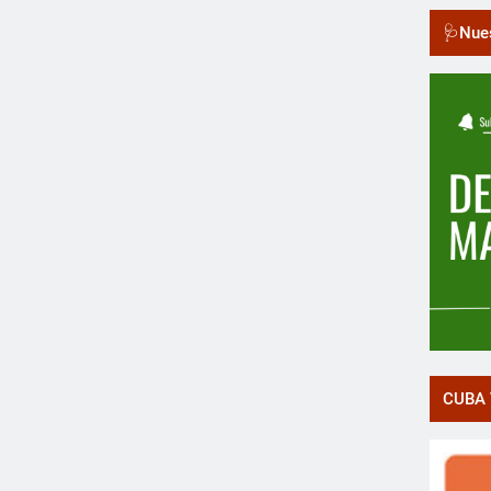
🩺Nues
CUBA 