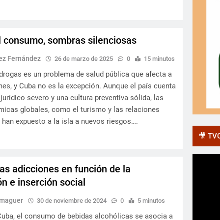
l consumo, sombras silenciosas
rez Fernández
26 de marzo de 2025
0
15 minutos
rogas es un problema de salud pública que afecta a
nes, y Cuba no es la excepción. Aunque el país cuenta
urídico severo y una cultura preventiva sólida, las
micas globales, como el turismo y las relaciones
, han expuesto a la isla a nuevos riesgos….
🎥 TVC
las adicciones en función de la
ón e inserción social
lmaguer
30 de noviembre de 2024
0
5 minutos
uba, el consumo de bebidas alcohólicas se asocia a