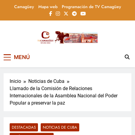
Saltar
Camagüey
Mapa web
Programación de TV Camagüey
al
contenido
Televisión Camagüey,
TV Camagüey: canal provincial cubano que
MENÚ
informa, educa y entretiene con contenidos
Cuba
culturales, sociales y comunitarios,
conectando la tradición camagüeyana con
la actualidad nacional
Inicio
Noticias de Cuba
Llamado de la Comisión de Relaciones
Internacionales de la Asamblea Nacional del Poder
Popular a preservar la paz
DESTACADAS
NOTICIAS DE CUBA