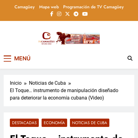
Saltar
Camagüey
Mapa web
Programación de TV Camagüey
al
contenido
Televisión Camagüey,
TV Camagüey: canal provincial cubano que
MENÚ
informa, educa y entretiene con contenidos
Cuba
culturales, sociales y comunitarios,
conectando la tradición camagüeyana con
la actualidad nacional
Inicio
Noticias de Cuba
El Toque… instrumento de manipulación diseñado
para deteriorar la economía cubana (Video)
DESTACADAS
ECONOMÍA
NOTICIAS DE CUBA