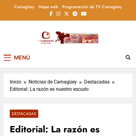
Saltar
Camagüey
Mapa web
Programación de TV Camagüey
al
contenido
Televisión Camagüey,
TV Camagüey: canal provincial cubano que
MENÚ
informa, educa y entretiene con contenidos
Cuba
culturales, sociales y comunitarios,
conectando la tradición camagüeyana con
la actualidad nacional
Inicio
Noticias de Camagüey
Destacadas
Editorial: La razón es nuestro escudo
DESTACADAS
Editorial: La razón es