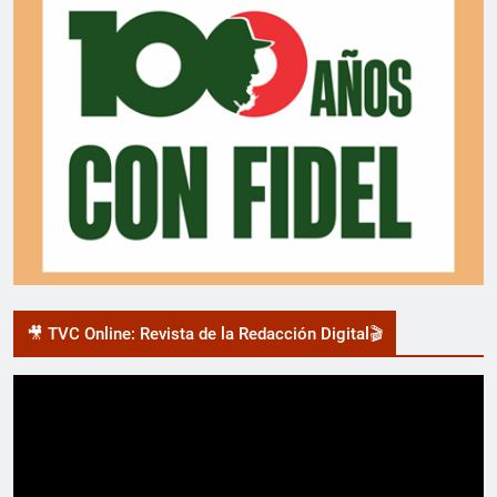
🎥 TVC Online: Revista de la Redacción Digital🎬