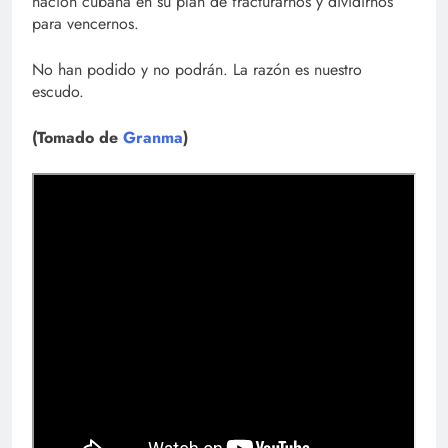
nación cubana en su plan de fracturarnos y dividirnos
para vencernos.
No han podido y no podrán. La razón es nuestro
escudo.
(Tomado de
Granma
)