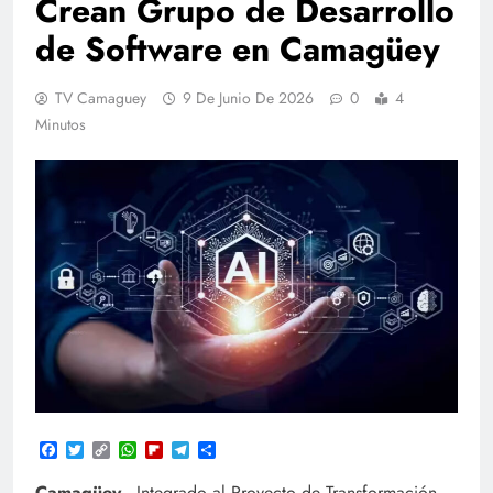
Crean Grupo de Desarrollo
de Software en Camagüey
TV Camaguey
9 De Junio De 2026
0
4
Minutos
Facebook
Twitter
Copy
WhatsApp
Flipboard
Telegram
Compartir
Link
Camagüey-
Integrado al Proyecto de Transformación