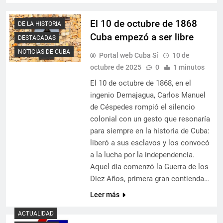
El 10 de octubre de 1868
DE LA HISTORIA
Cuba empezó a ser libre
DESTACADAS
NOTICIAS DE CUBA
Portal web Cuba Sí
10 de
octubre de 2025
0
1 minutos
El 10 de octubre de 1868, en el
ingenio Demajagua, Carlos Manuel
de Céspedes rompió el silencio
colonial con un gesto que resonaría
para siempre en la historia de Cuba:
liberó a sus esclavos y los convocó
a la lucha por la independencia.
Aquel día comenzó la Guerra de los
Diez Años, primera gran contienda…
Leer más
ACTUALIDAD