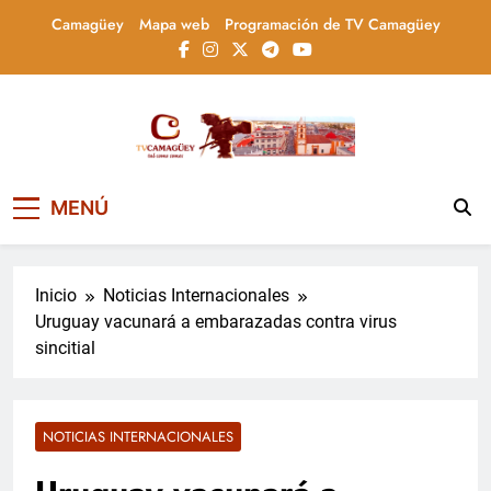
Saltar
Camagüey
Mapa web
Programación de TV Camagüey
al
contenido
Televisión Camagüey,
TV Camagüey: canal provincial cubano que
MENÚ
informa, educa y entretiene con contenidos
Cuba
culturales, sociales y comunitarios,
conectando la tradición camagüeyana con
la actualidad nacional
Inicio
Noticias Internacionales
Uruguay vacunará a embarazadas contra virus
sincitial
NOTICIAS INTERNACIONALES