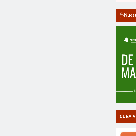
🩺Nuest
CUBA V