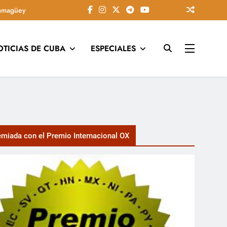
amagüey
OTICIAS DE CUBA
ESPECIALES
tarios, conectando la tradición camagüeyana con la actualidad
miada con el Premio Internacional OX