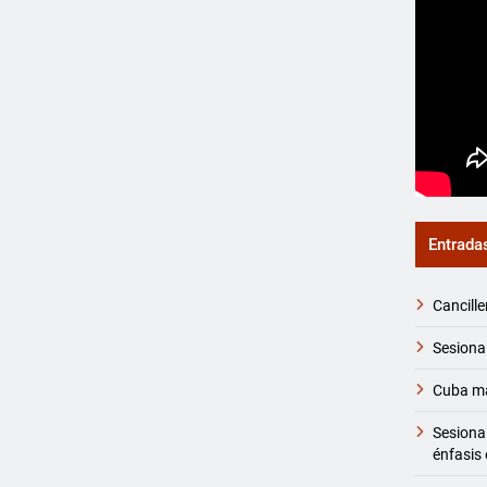
Entrada
Cancille
Sesiona
Cuba ma
Sesiona
énfasis 