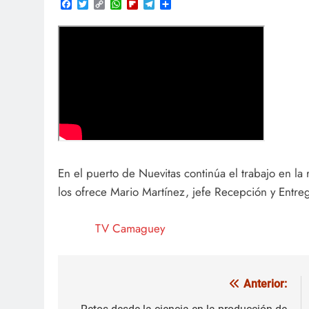
Facebook
Twitter
Copy
WhatsApp
Flipboard
Telegram
Compartir
Link
En el puerto de Nuevitas continúa el trabajo en la
los ofrece Mario Martínez, jefe Recepción y Entre
TV Camaguey
Anterior:
Navegación