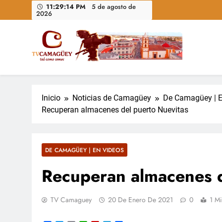
Saltar
11:29:15 PM
5 de agosto de
2026
al
contenido
Televisión Camagüey, Cuba
TV Camagüey: canal provincial cubano que informa, ed
nacional
Inicio
Noticias de Camagüey
De Camagüey | E
Recuperan almacenes del puerto Nuevitas
DE CAMAGÜEY | EN VIDEOS
Recuperan almacenes d
TV Camaguey
20 De Enero De 2021
0
1 Mi