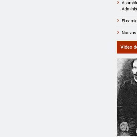
Asamble
Adminis
El camin
Nuevos 
Video d