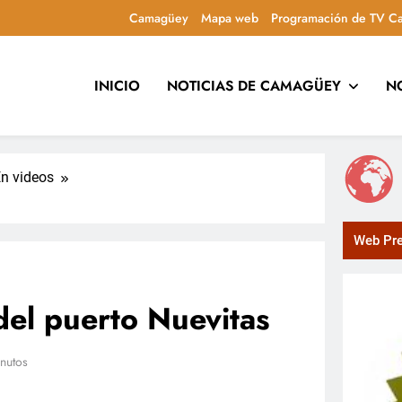
Camagüey
Mapa web
Programación de TV C
INICIO
NOTICIAS DE CAMAGÜEY
N
uca y entretiene con contenidos culturales, sociales y comuni
n videos
Web Pre
el puerto Nuevitas
nutos