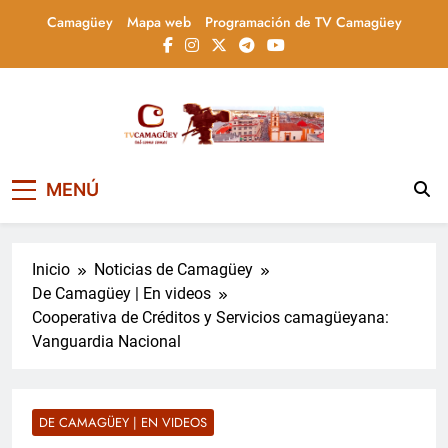
Saltar
Camagüey
Mapa web
Programación de TV Camagüey
al
contenido
Televisión Camagüey,
TV Camagüey: canal provincial cubano que
MENÚ
informa, educa y entretiene con contenidos
Cuba
culturales, sociales y comunitarios,
conectando la tradición camagüeyana con
la actualidad nacional
Inicio
Noticias de Camagüey
De Camagüey | En videos
Cooperativa de Créditos y Servicios camagüeyana:
Vanguardia Nacional
DE CAMAGÜEY | EN VIDEOS