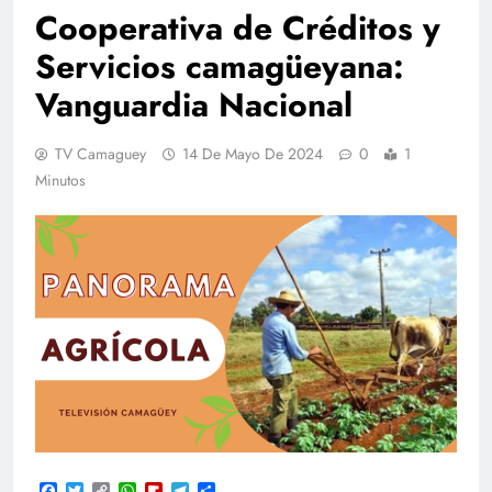
Cooperativa de Créditos y
Servicios camagüeyana:
Vanguardia Nacional
TV Camaguey
14 De Mayo De 2024
0
1
Minutos
Facebook
Twitter
Copy
WhatsApp
Flipboard
Telegram
Compartir