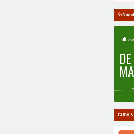
🩺Nuest
CUBA V