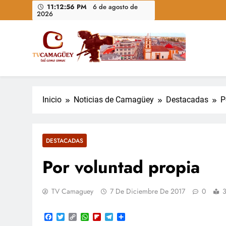
Saltar
11:12:57 PM
6 de agosto de
2026
al
contenido
Televisión Camagüey, Cuba
TV Camagüey: canal provincial cubano que informa, ed
nacional
Inicio
Noticias de Camagüey
Destacadas
P
DESTACADAS
Por voluntad propia
TV Camaguey
7 De Diciembre De 2017
0
3
Facebook
Twitter
Copy
WhatsApp
Flipboard
Telegram
Compartir
Link