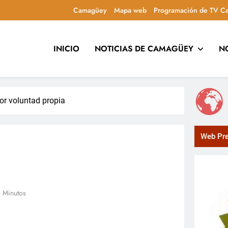
Camagüey
Mapa web
Programación de TV C
INICIO
NOTICIAS DE CAMAGÜEY
N
uca y entretiene con contenidos culturales, sociales y comuni
or voluntad propia
Web Pre
 Minutos