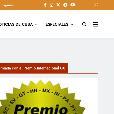
amagüey
OTICIAS DE CUBA
ESPECIALES
tarios, conectando la tradición camagüeyana con la actualidad
miada con el Premio Internacional OX