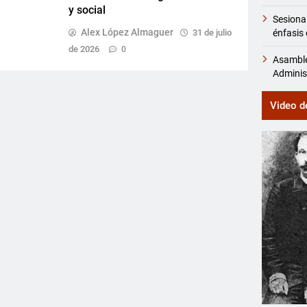
y social
Sesiona
Alex López Almaguer
énfasis 
31 de julio
de 2026
0
Asamble
Adminis
Video d