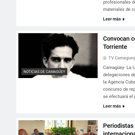
profesionales d
materiales de c
Leer más
Convocan co
Torriente
TV Camague
Camagüey- La U
NOTICIAS DE CAMAGÜEY
delegaciones de
la Agencia Cuba
concurso de rep
se efectuará el
Leer más
Periodistas
internaciona