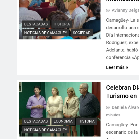
Avianny Delg
Camagüey- La s
DESTACADAS
HISTORIA
desarrolló una 
NOTICIAS DE CAMAGÜEY
SOCIEDAD
Día Internacion
Rodríguez, expe
Adelante, habló
conferencia «A
Leer más
Celebran Dí
Turismo en
Daniela Álva
minutos
DESTACADAS
ECONOMÍA
HISTORIA
Camagüey- Por p
NOTICIAS DE CAMAGÜEY
escenario de la