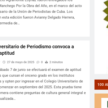
acio Agramonte Loynaz fueron entregados los
anchego Por la Obra del Año, en el marco del acto
rsario de la Unión de Periodistas de Cuba. Los
 esta edición fueron Avianny Delgado Herrera,
ermedia de…
versitario de Periodismo convoca a
aptitud
y
27 de mayo de 2025
0
2 minutos
bado 7 de junio se efectuará el examen de aptitud
s que cursan el onceno grado en los institutos
s y opten por ingresar en el Colegio Universitario de
100 A
omenzar en septiembre del 2025. Esta prueba tiene
imera contiene preguntas de cultura general integral e
tualizada…