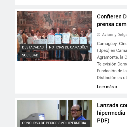
Confieren Di
prensa cama
Avianny Delg
Camagüey- Cinc
DESTACADAS
NOTICIAS DE CAMAGÜEY
(Upec) en Cama
SOCIEDAD
Agramonte, la C
Televisión Cama
Fundación de la 
Distinción es o
Leer más
Lanzada con
hipermedia 
PDF)
CONCURSO DE PERIODISMO HIPERMEDIA