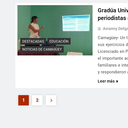
Gradúa Uni
periodistas 
Avianny Delg
Camagüey- Un to
DESTACADAS
EDUCACIÓN
sus ejercicios 
NOTICIAS DE CAMAGÜEY
Licenciado en 
el importante a
familiares e in
y respondieron 
Leer más
1
2