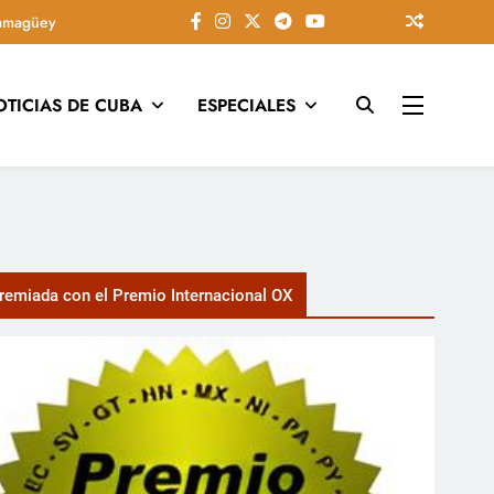
amagüey
OTICIAS DE CUBA
ESPECIALES
tarios, conectando la tradición camagüeyana con la actualidad
emiada con el Premio Internacional OX