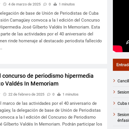
y
4 de marzo de 2025
0
1 minutos
elegación de base de Unión de Periodistas de Cuba
isión Camagüey convoca a la I edición del Concurso
Hipermedia José Gilberto Valdés In Memoriam. Esta
parte de las actividades por el 40 aniversario del
men rinde homenaje al destacado periodista fallecido
y…
Entrad
 concurso de periodismo hipermedia
Cancil
rto Valdés In Memoriam
Sesion
y
22 de febrero de 2025
0
1 minutos
 marco de las actividades por el 40 aniversario de
Cuba m
güey, la delegación de base de Unión de Periodistas
Sesio
onvoca a la I edición del Concurso de Periodismo
énfasi
 Gilberto Valdés In Memoriam. Podrán participar los