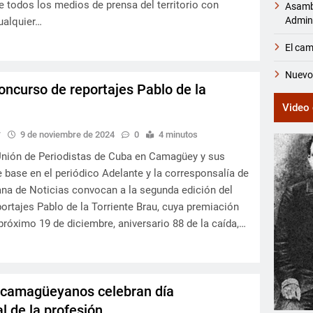
e todos los medios de prensa del territorio con
Asambl
Admini
ualquier…
El cam
Nuevos
ncurso de reportajes Pablo de la
Video 
y
9 de noviembre de 2024
0
4 minutos
nión de Periodistas de Cuba en Camagüey y sus
 base en el periódico Adelante y la corresponsalía de
na de Noticias convocan a la segunda edición del
ortajes Pablo de la Torriente Brau, cuya premiación
 próximo 19 de diciembre, aniversario 88 de la caída,…
 camagüeyanos celebran día
l de la profesión