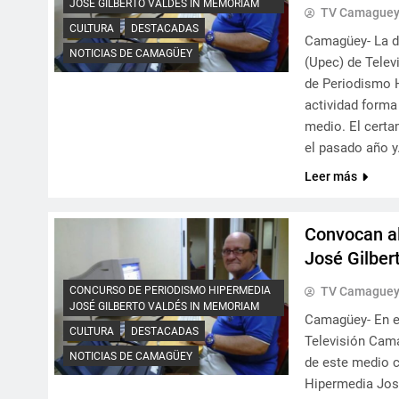
JOSÉ GILBERTO VALDÉS IN MEMORIAM
TV Camague
CULTURA
DESTACADAS
Camagüey- La d
NOTICIAS DE CAMAGÜEY
(Upec) de Telev
de Periodismo 
actividad forma 
medio. El certa
el pasado año 
Leer más
Convocan al
José Gilbe
CONCURSO DE PERIODISMO HIPERMEDIA
TV Camague
JOSÉ GILBERTO VALDÉS IN MEMORIAM
Camagüey- En el
CULTURA
DESTACADAS
Televisión Cama
NOTICIAS DE CAMAGÜEY
de este medio c
Hipermedia José