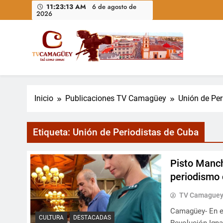
Saltar
11:23:14 AM
6 de agosto de
2026
al
contenido
Televisión Camagüey, Cuba
TV Camagüey: canal provincial cubano que informa, ed
nacional
Inicio
Publicaciones TV Camagüey
Unión de Per
Etiqueta:
Unión de Periodistas de Cuba
Pisto Manch
periodismo
TV Camague
Camagüey- En el
CULTURA
DESTACADAS