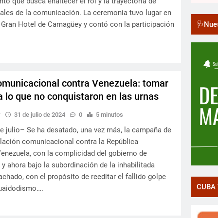
to que busca enaltecer el rol y la trayectoria de
ales de la comunicación. La ceremonia tuvo lugar en
🩺Nues
Gran Hotel de Camagüey y contó con la participación
…
municacional contra Venezuela: tomar
a lo que no conquistaron en las urnas
y
31 de julio de 2024
0
5 minutos
e julio– Se ha desatado, una vez más, la campaña de
lación comunicacional contra la República
Venezuela, con la complicidad del gobierno de
y ahora bajo la subordinación de la inhabilitada
chado, con el propósito de reeditar el fallido golpe
CUBA 
guaidodismo….