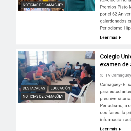
Revolución Ign
NOTICIAS DE CAMAGÜEY
Premios Pisto M
por el 62 Anive
galardonados en
Periodismo Hip
Leer más
Colegio Uni
examen de 
TV Camague
Camagüey- El sá
DESTACADAS
EDUCACIÓN
para estudiante
NOTICIAS DE CAMAGÜEY
preuniversitario
Periodismo, a c
dos fases: la pr
información ac
Leer más