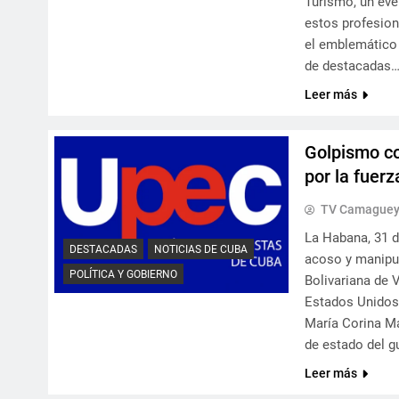
Turismo, un even
estos profesion
el emblemático 
de destacadas
Leer más
Golpismo co
por la fuerz
TV Camague
La Habana, 31 d
DESTACADAS
NOTICIAS DE CUBA
acoso y manipu
POLÍTICA Y GOBIERNO
Bolivariana de 
Estados Unidos 
María Corina Ma
de estado del 
Leer más