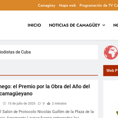
Camagüey
Mapa web
Programación de TV C
INICIO
NOTICIAS DE CAMAGÜEY
N
uca y entretiene con contenidos culturales, sociales y comuni
iodistas de Cuba
Web Pr
ego: el Premio por la Obra del Año del
 camagüeyano
y
15 de julio de 2025
0
2 minutos
 Salón de Protocolo Nicolás Guillén de la Plaza de la