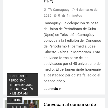
PDF)
TV Camaguey
4 de marzo de
2025
0
1 minutos
Camagüey- La delegación de base
de Unión de Periodistas de Cuba
(Upec) de Televisión Camagüey
convoca a la I edición del Concurso
de Periodismo Hipermedia José
Gilberto Valdés In Memoriam. Esta
actividad forma parte de las
actividades por el 40 aniversario del
medio. El certamen rinde homenaje
al destacado periodista fallecido el
CONCURSO DE
PERIODISMO
pasado año y…
HIPERMEDIA JOSÉ
Leer más
GILBERTO VALDÉS
IN MEMORIAM
CULTURA
Convocan al concurso de
DESTACADAS