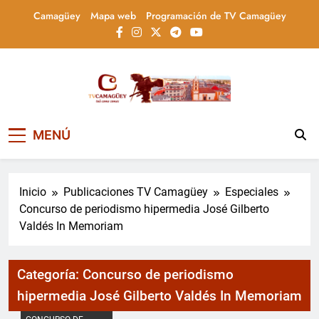
Saltar
Camagüey
Mapa web
Programación de TV Camagüey
al
contenido
Televisión Camagüey,
TV Camagüey: canal provincial cubano que
MENÚ
informa, educa y entretiene con contenidos
Cuba
culturales, sociales y comunitarios,
conectando la tradición camagüeyana con
la actualidad nacional
Inicio
Publicaciones TV Camagüey
Especiales
Concurso de periodismo hipermedia José Gilberto
Valdés In Memoriam
Categoría:
Concurso de periodismo
hipermedia José Gilberto Valdés In Memoriam