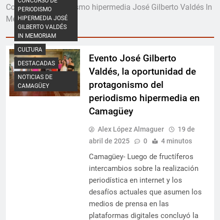
CONCURSO DE
Concurso de periodismo hipermedia José Gilberto Valdés In
PERIODISMO
Memoriam
HIPERMEDIA JOSÉ
GILBERTO VALDÉS
IN MEMORIAM
CULTURA
Evento José Gilberto
DESTACADAS
Valdés, la oportunidad de
NOTICIAS DE
protagonismo del
CAMAGÜEY
periodismo hipermedia en
Camagüey
Alex López Almaguer
19 de
abril de 2025
0
4 minutos
Camagüey- Luego de fructíferos
intercambios sobre la realización
periodística en internet y los
desafíos actuales que asumen los
medios de prensa en las
plataformas digitales concluyó la