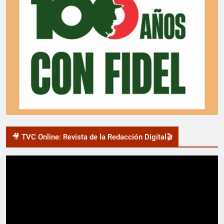
🎥 TVC Online: Revista de la Redacción Digital🎬