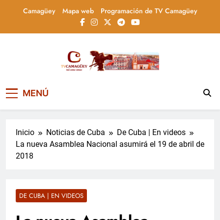
Saltar
Camagüey
Mapa web
Programación de TV Camagüey
al
contenido
Televisión Camagüey,
TV Camagüey: canal provincial cubano que
MENÚ
informa, educa y entretiene con contenidos
Cuba
culturales, sociales y comunitarios,
conectando la tradición camagüeyana con
la actualidad nacional
Inicio
Noticias de Cuba
De Cuba | En videos
La nueva Asamblea Nacional asumirá el 19 de abril de
2018
DE CUBA | EN VIDEOS