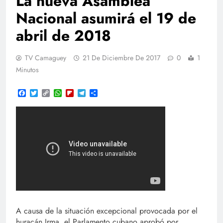
La nueva Asamblea
Nacional asumirá el 19 de
abril de 2018
TV Camaguey
21 De Diciembre De 2017
0
1
Minutos
Facebook
Twitter
Copy
WhatsApp
Flipboard
Telegram
Compartir
Link
A causa de la situación excepcional provocada por el
huracán Irma, el Parlamento cubano aprobó por