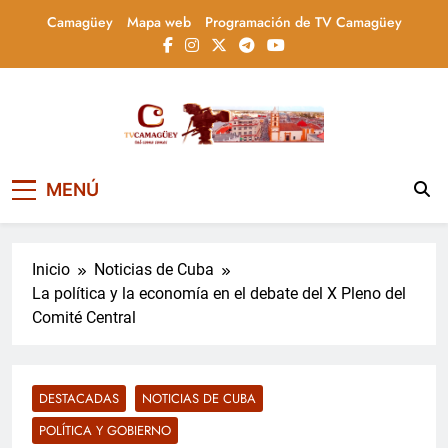
Saltar
Camagüey
Mapa web
Programación de TV Camagüey
al
contenido
Televisión Camagüey,
TV Camagüey: canal provincial cubano que
MENÚ
informa, educa y entretiene con contenidos
Cuba
culturales, sociales y comunitarios,
conectando la tradición camagüeyana con
la actualidad nacional
Inicio
Noticias de Cuba
La política y la economía en el debate del X Pleno del
Comité Central
DESTACADAS
NOTICIAS DE CUBA
POLÍTICA Y GOBIERNO