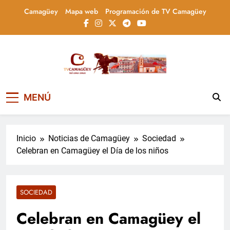
Saltar
Camagüey
Mapa web
Programación de TV Camagüey
al
contenido
Televisión Camagüey,
TV Camagüey: canal provincial cubano que
MENÚ
informa, educa y entretiene con contenidos
Cuba
culturales, sociales y comunitarios,
conectando la tradición camagüeyana con
la actualidad nacional
Inicio
Noticias de Camagüey
Sociedad
Celebran en Camagüey el Día de los niños
SOCIEDAD
Celebran en Camagüey el