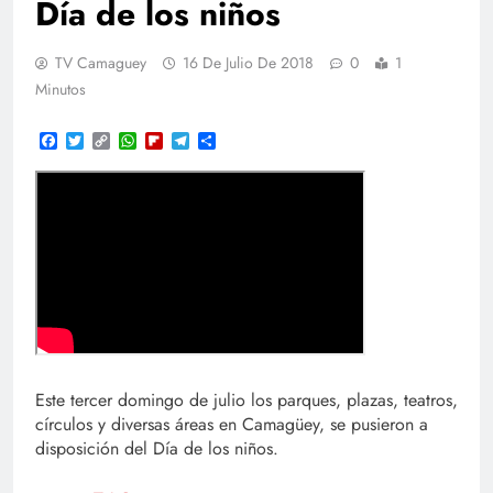
Día de los niños
TV Camaguey
16 De Julio De 2018
0
1
Minutos
Facebook
Twitter
Copy
WhatsApp
Flipboard
Telegram
Compartir
Link
Este tercer domingo de julio los parques, plazas, teatros,
círculos y diversas áreas en Camagüey, se pusieron a
disposición del Día de los niños.