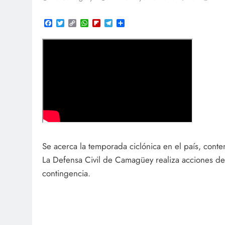
Facebook
Twitter
Copy
WhatsApp
Flipboard
Telegram
Compartir
Link
Se acerca la temporada ciclónica en el país, cont
La Defensa Civil de Camagüey realiza acciones de
contingencia.