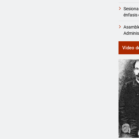
Sesiona
énfasis 
Asamble
Adminis
Video d