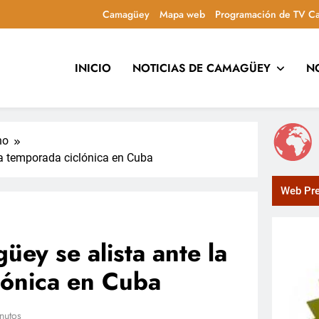
Camagüey
Mapa web
Programación de TV C
INICIO
NOTICIAS DE CAMAGÜEY
N
uca y entretiene con contenidos culturales, sociales y comuni
no
na temporada ciclónica en Cuba
Web Pre
üey se alista ante la
lónica en Cuba
nutos