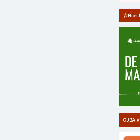
🩺Nuest
CUBA V