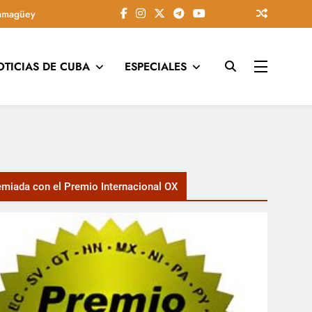
amagüey
OTICIAS DE CUBA
ESPECIALES
tarios, conectando la tradición camagüeyana con la actualidad
miada con el Premio Internacional OX