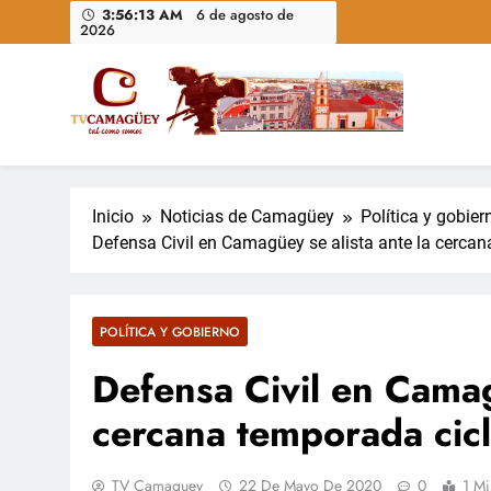
Saltar
3:56:14 AM
6 de agosto de
2026
al
contenido
Televisión Camagüey, Cuba
TV Camagüey: canal provincial cubano que informa, ed
nacional
Inicio
Noticias de Camagüey
Política y gobier
Defensa Civil en Camagüey se alista ante la cerca
POLÍTICA Y GOBIERNO
Defensa Civil en Camag
cercana temporada cic
TV Camaguey
22 De Mayo De 2020
0
1 Mi