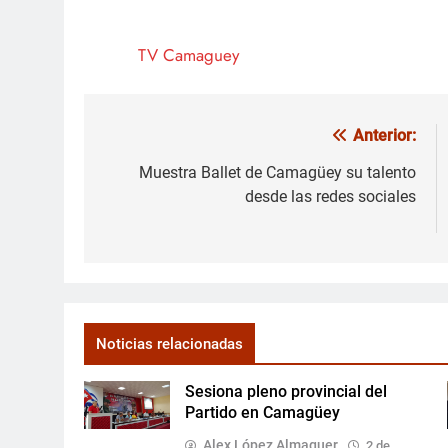
TV Camaguey
Anterior:
Navegación
de
Muestra Ballet de Camagüey su talento
desde las redes sociales
entradas
Noticias relacionadas
Sesiona pleno provincial del
Partido en Camagüey
Alex López Almaguer
2 de