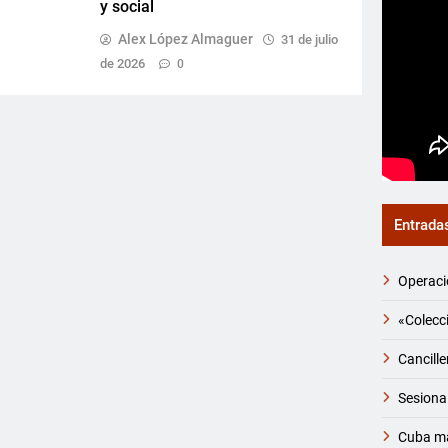
y social
Alex López Almaguer
31 de julio
de 2026
0
Entrada
Operaci
«Colecci
Cancille
Sesiona
Cuba ma