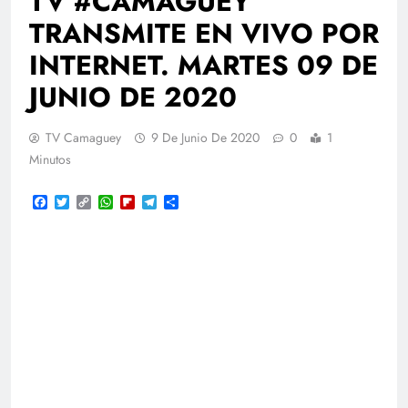
TV #CAMAGÜEY
TRANSMITE EN VIVO POR
INTERNET. MARTES 09 DE
JUNIO DE 2020
TV Camaguey
9 De Junio De 2020
0
1
Minutos
Facebook
Twitter
Copy
WhatsApp
Flipboard
Telegram
Compartir
Link