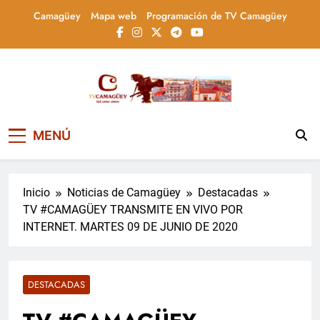
Saltar
Camagüey
Mapa web
Programación de TV Camagüey
al
contenido
Televisión Camagüey,
TV Camagüey: canal provincial cubano que
MENÚ
informa, educa y entretiene con contenidos
Cuba
culturales, sociales y comunitarios,
conectando la tradición camagüeyana con
la actualidad nacional
Inicio
Noticias de Camagüey
Destacadas
TV #CAMAGÜEY TRANSMITE EN VIVO POR
INTERNET. MARTES 09 DE JUNIO DE 2020
DESTACADAS