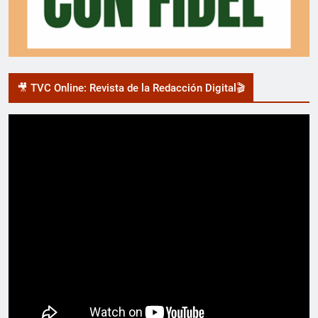
🎥 TVC Online: Revista de la Redacción Digital🎬