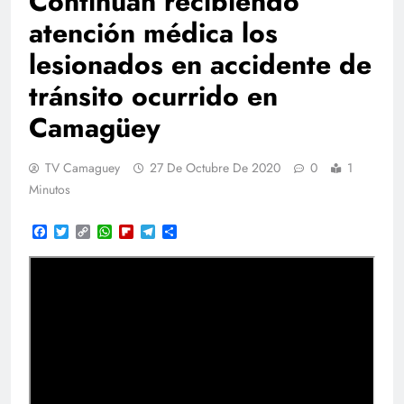
Continuan recibiendo
atención médica los
lesionados en accidente de
tránsito ocurrido en
Camagüey
TV Camaguey
27 De Octubre De 2020
0
1
Minutos
Facebook
Twitter
Copy
WhatsApp
Flipboard
Telegram
Compartir
Link