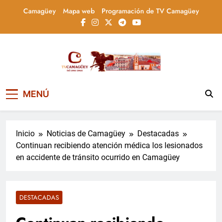
Saltar
Camagüey
Mapa web
Programación de TV Camagüey
al
contenido
Televisión Camagüey,
TV Camagüey: canal provincial cubano que
MENÚ
informa, educa y entretiene con contenidos
Cuba
culturales, sociales y comunitarios,
conectando la tradición camagüeyana con
la actualidad nacional
Inicio
Noticias de Camagüey
Destacadas
Continuan recibiendo atención médica los lesionados
en accidente de tránsito ocurrido en Camagüey
DESTACADAS