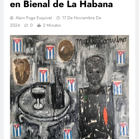
en Bienal de La Habana
Alain Puga Esquivel
17 De Noviembre De
2024
0
2 Minutos