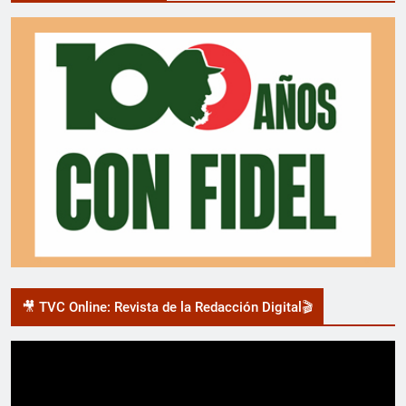
🎥 TVC Online: Revista de la Redacción Digital🎬