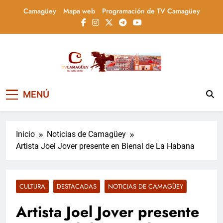
Saltar
Camagüey
Mapa web
Programación de TV Camagüey
al
contenido
Televisión Camagüey,
TV Camagüey: canal provincial cubano que
MENÚ
informa, educa y entretiene con contenidos
Cuba
culturales, sociales y comunitarios,
conectando la tradición camagüeyana con
la actualidad nacional
Inicio
Noticias de Camagüey
Artista Joel Jover presente en Bienal de La Habana
CULTURA
DESTACADAS
NOTICIAS DE CAMAGÜEY
Artista Joel Jover presente