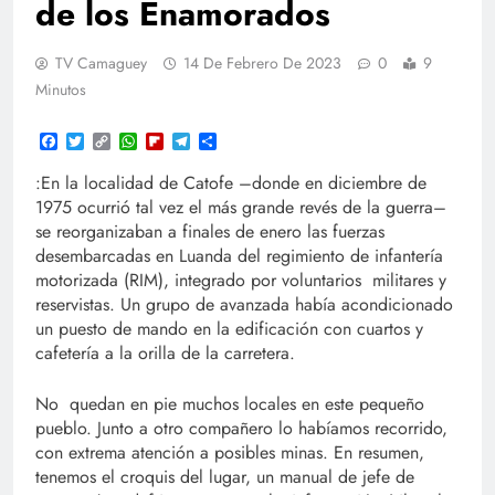
de los Enamorados
TV Camaguey
14 De Febrero De 2023
0
9
Minutos
Facebook
Twitter
Copy
WhatsApp
Flipboard
Telegram
Compartir
Link
:
En la localidad de Catofe –donde en diciembre de
1975 ocurrió tal vez el más grande revés de la guerra–
se reorganizaban a finales de enero las fuerzas
desembarcadas en Luanda del regimiento de infantería
motorizada (RIM), integrado por voluntarios militares y
reservistas. Un grupo de avanzada había acondicionado
un puesto de mando en la edificación con cuartos y
cafetería a la orilla de la carretera.
No quedan en pie muchos locales en este pequeño
pueblo. Junto a otro compañero lo habíamos recorrido,
con extrema atención a posibles minas. En resumen,
tenemos el croquis del lugar, un manual de jefe de