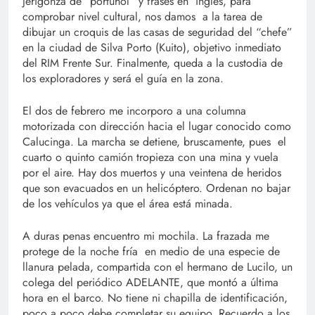
jerigonza de “portuñol” y frases en inglés, para
comprobar nivel cultural, nos damos a la tarea de
dibujar un croquis de las casas de seguridad del “chefe”
en la ciudad de Silva Porto (Kuito), objetivo inmediato
del RIM Frente Sur. Finalmente, queda a la custodia de
los exploradores y será el guía en la zona.
El dos de febrero me incorporo a una columna
motorizada con dirección hacia el lugar conocido como
Calucinga. La marcha se detiene, bruscamente, pues el
cuarto o quinto camión tropieza con una mina y vuela
por el aire. Hay dos muertos y una veintena de heridos
que son evacuados en un helicóptero. Ordenan no bajar
de los vehículos ya que el área está minada.
A duras penas encuentro mi mochila. La frazada me
protege de la noche fría en medio de una especie de
llanura pelada, compartida con el hermano de Lucilo, un
colega del periódico ADELANTE, que montó a última
hora en el barco. No tiene ni chapilla de identificación,
poco a poco debe completar su equipo. Recuerdo a los