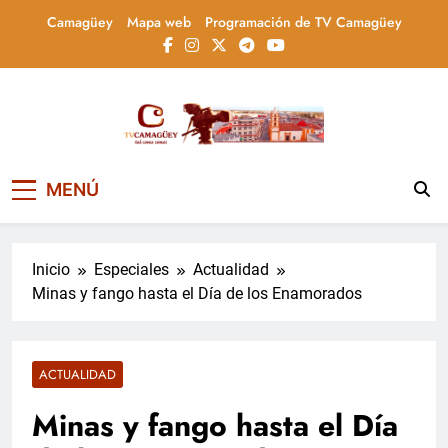
Saltar
Camagüey
Mapa web
Programación de TV Camagüey
al
contenido
Televisión Camagüey,
TV Camagüey: canal provincial cubano que
MENÚ
informa, educa y entretiene con contenidos
Cuba
culturales, sociales y comunitarios,
conectando la tradición camagüeyana con
la actualidad nacional
Inicio
Especiales
Actualidad
Minas y fango hasta el Día de los Enamorados
ACTUALIDAD
Minas y fango hasta el Día