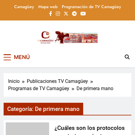
Saltar
Camagüey
Mapa web
Programación de TV Camagüey
al
contenido
Televisión Camagüey,
TV Camagüey: canal provincial cubano que
MENÚ
informa, educa y entretiene con contenidos
Cuba
culturales, sociales y comunitarios,
conectando la tradición camagüeyana con
la actualidad nacional
Inicio
Publicaciones TV Camagüey
Programas de TV Camagüey
De primera mano
Categoría:
De primera mano
¿Cuáles son los protocolos