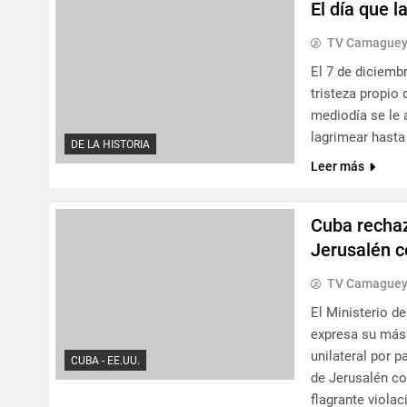
El día que l
TV Camague
El 7 de diciembr
tristeza propio 
mediodía se le 
lagrimear hasta
DE LA HISTORIA
Leer más
Cuba rechaz
Jerusalén c
TV Camague
El Ministerio d
expresa su más 
unilateral por 
CUBA - EE.UU.
de Jerusalén co
flagrante viola