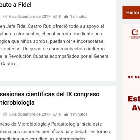
ibuto a Fidel
Histor
y
6 de diciembre de 2017
0
1 minutos
n Jefe Fidel Castro Ruz, ofreció todo su apoyo al
lantes cloqueales, el cual permite mediente una
rgica que niños sordos, puedan oir e incorporarse
a sociedad. Un grupo de esos muchachos rindieron
r de la Revolución Cubana acompañados por el General
l Castro…
esiones científicas del IX congreso
icrobiología
y
5 de diciembre de 2017
0
1 minutos
eso de Microbiología y Parasitología inicia este
bana sus sesiones científicas para debatir en torno a
 medicina que estudian las enfermedades