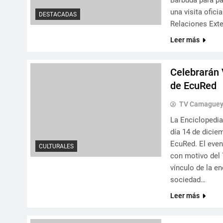
Barbuda para p
una visita ofici
DESTACADAS
Relaciones Exte
Leer más
Celebrarán 
de EcuRed
TV Camague
La Enciclopedia
día 14 de dicie
EcuRed. El even
CULTURALES
con motivo del 
vínculo de la e
sociedad…
Leer más