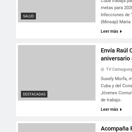
Cuba trabaja pa
metas para 2020
Infecciones de 
SALUD
(Minsap) Maria 
Leer más
Envía Raúl 
aniversario
TV Camague
Susely Morfa, m
Cuba y del Cons
Jóvenes Comunis
DESTACADAS
de trabajo.
Leer más
Acompaña Ra