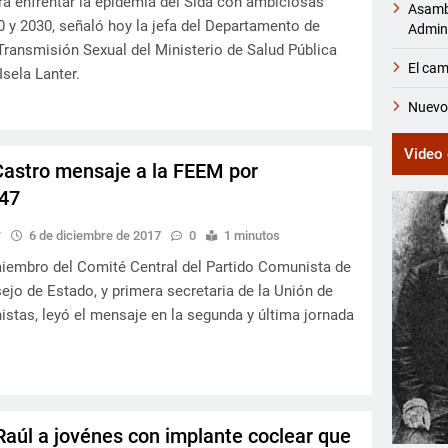
ra enfrentar la epidemia del Sida con ambiciosas
Asambl
 y 2030, señaló hoy la jefa del Departamento de
Admini
Transmisión Sexual del Ministerio de Salud Pública
El cam
Isela Lanter.
Nuevos
Video 
Castro mensaje a la FEEM por
 47
y
6 de diciembre de 2017
0
1 minutos
iembro del Comité Central del Partido Comunista de
ejo de Estado, y primera secretaria de la Unión de
tas, leyó el mensaje en la segunda y última jornada
úl a jovénes con implante coclear que