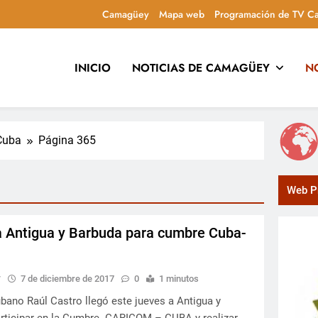
Camagüey
Mapa web
Programación de TV C
INICIO
NOTICIAS DE CAMAGÜEY
N
uca y entretiene con contenidos culturales, sociales y comuni
Cuba
Página 365
Web Pr
a Antigua y Barbuda para cumbre Cuba-
y
7 de diciembre de 2017
0
1 minutos
ubano Raúl Castro llegó este jueves a Antigua y