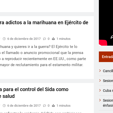
ra adictos a la marihuana en Ejército de
y
6 de diciembre de 2017
0
1 minutos
ana y quieres ir a la guerra? El Ejército te lo
s el llamado o anuncio promocional que la prensa
Entrad
 a reproducir recientemente en EE.UU., como parte
mayor de reclutamiento para el estamento militar.
Cancil
Sesion
a para el control del Sida como
Cuba m
e salud
Sesio
énfasi
y
6 de diciembre de 2017
0
1 minutos