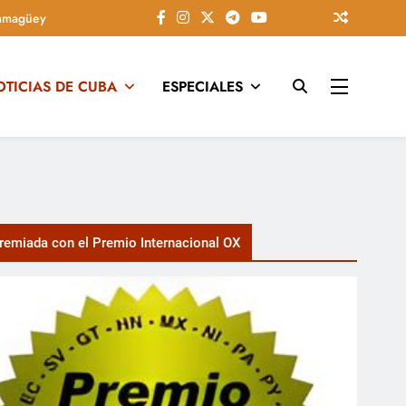
amagüey
OTICIAS DE CUBA
ESPECIALES
tarios, conectando la tradición camagüeyana con la actualidad
emiada con el Premio Internacional OX