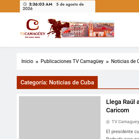
Saltar
3:36:05 AM
5 de agosto de
2026
al
contenido
Televisión Camagüey, Cuba
TV Camagüey: canal provincial cubano que informa, ed
nacional
Inicio
Publicaciones TV Camagüey
Noticias de 
Categoría:
Noticias de Cuba
Llega Raúl 
Caricom
TV Camague
El presidente c