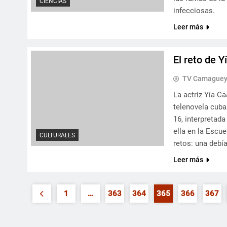
CIENCIAS
infecciosas.
Leer más
El reto de 
TV Camague
La actriz Yía C
telenovela cuba
16, interpretad
ella en la Escu
CULTURALES
retos: una debía
Leer más
1
…
363
364
365
366
367