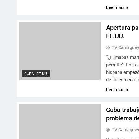
Leer más
Apertura pa
EE.UU.
TV Camague
“¿Fumabas marihu
permite”. Ese e
hispana empezó
CUBA - EE.UU.
de un esfuerzo 
Leer más
Cuba trabaj
problema d
TV Camague