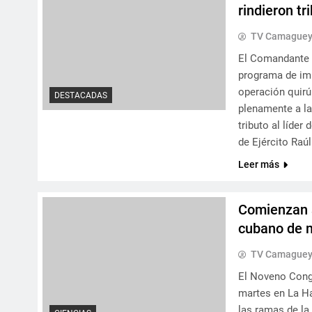
rindieron tr
TV Camague
El Comandante e
programa de imp
operación quirú
DESTACADAS
plenamente a l
tributo al líde
de Ejército Raú
Leer más
Comienzan s
cubano de m
TV Camague
El Noveno Congr
martes en La Ha
las ramas de la