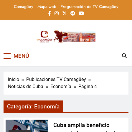
Saltar
Camagüey
Mapa web
Programación de TV Camagüey
al
contenido
Televisión Camagüey,
TV Camagüey: canal provincial cubano que
MENÚ
informa, educa y entretiene con contenidos
Cuba
culturales, sociales y comunitarios,
conectando la tradición camagüeyana con
la actualidad nacional
Inicio
Publicaciones TV Camagüey
Noticias de Cuba
Economía
Página 4
Categoría:
Economía
Cuba amplía beneficio