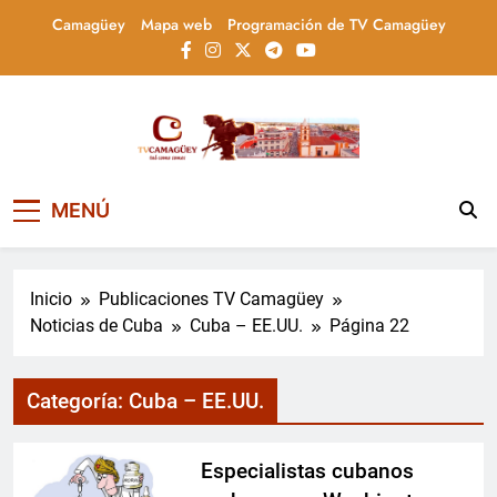
Saltar
Camagüey
Mapa web
Programación de TV Camagüey
al
contenido
Televisión Camagüey,
TV Camagüey: canal provincial cubano que
MENÚ
informa, educa y entretiene con contenidos
Cuba
culturales, sociales y comunitarios,
conectando la tradición camagüeyana con
la actualidad nacional
Inicio
Publicaciones TV Camagüey
Noticias de Cuba
Cuba – EE.UU.
Página 22
Categoría:
Cuba – EE.UU.
Especialistas cubanos