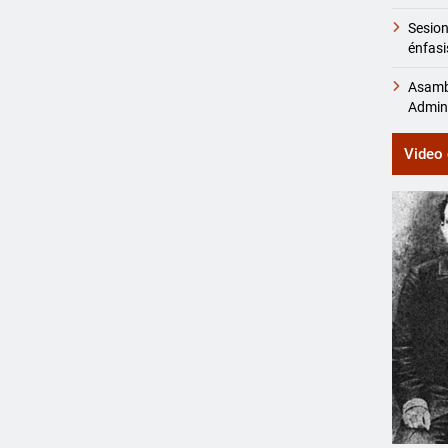
Sesio
énfasi
Asambl
Admini
Video 