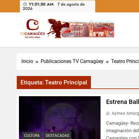
Saltar
11:31:31 AM
7 de agosto de
2026
al
contenido
Televisión Camagüey, Cuba
TV Camagüey: canal provincial cubano que informa, ed
nacional
Inicio
Publicaciones TV Camagüey
Teatro Princ
Etiqueta:
Teatro Principal
Estrena Bal
Aymee Amargó
Camagüey- Recre
imaginación del
CULTURA
DESTACADAS
Camagüey con l