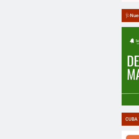
🩺Nues
CUBA 