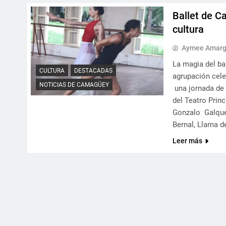
Ballet de C
cultura
Aymee Amargó
La magia del ba
CULTURA
DESTACADAS
agrupación cele
NOTICIAS DE CAMAGÜEY
una jornada de 
del Teatro Prin
Gonzalo Galquer
Bernal, Llama d
Leer más