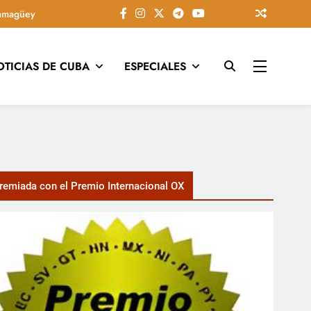
amagüey
OTICIAS DE CUBA
ESPECIALES
tarios, conectando la tradición camagüeyana con la actualidad
emiada con el Premio Internacional OX