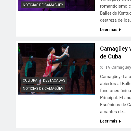
NOTICIAS DE CAMAGÜEY
romanticismo co
Ballet de Kentu
destreza de los
Leer más
Camagüey vi
de Cuba
TV Camague
Camagüey- La ci
CULTURA
DESTACADAS
abiertos al Bal
NOTICIAS DE CAMAGÜEY
funciones única
Principal. El an
Escénicas de Ca
amantes de…
Leer más