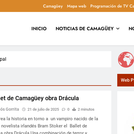
Camagüey
Mapa web
Programación de TV C
INICIO
NOTICIAS DE CAMAGÜEY
N
uca y entretiene con contenidos culturales, sociales y comuni
ipal
Web Pr
let de Camagüey obra Drácula
s Gorrita
21 de julio de 2025
0
2 minutos
a la historia en torno a un vampiro nacido de la
 novelista irlandés Bram Stoker el Ballet de
a obra Drácula Una combinación de terror y