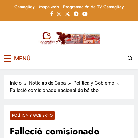
Saltar
Camagüey
Mapa web
Programación de TV Camagüey
al
contenido
Televisión Camagüey,
TV Camagüey: canal provincial cubano que
MENÚ
informa, educa y entretiene con contenidos
Cuba
culturales, sociales y comunitarios,
conectando la tradición camagüeyana con
la actualidad nacional
Inicio
Noticias de Cuba
Política y Gobierno
Falleció comisionado nacional de béisbol
POLÍTICA Y GOBIERNO
Falleció comisionado