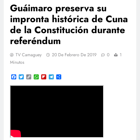
Guáimaro preserva su
impronta histórica de Cuna
de la Constitución durante
referéndum
TV Camaguey
20 De Febrero De 2019
0
1
Minutos
Facebook
Twitter
Copy
WhatsApp
Flipboard
Telegram
Compartir
Link