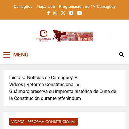
Saltar
Camagüey
Mapa web
Programación de TV Camagüey
al
contenido
Televisión Camagüey,
TV Camagüey: canal provincial cubano que
MENÚ
informa, educa y entretiene con contenidos
Cuba
culturales, sociales y comunitarios,
conectando la tradición camagüeyana con
la actualidad nacional
Inicio
Noticias de Camagüey
Videos | Reforma Constitucional
Guáimaro preserva su impronta histórica de Cuna de
la Constitución durante referéndum
VIDEOS | REFORMA CONSTITUCIONAL