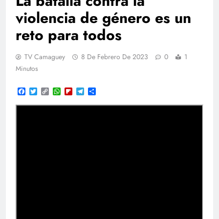
La batalla contra la
violencia de género es un
reto para todos
TV Camaguey
8 De Febrero De 2023
0
1
Minutos
Facebook
Twitter
Copy
WhatsApp
Flipboard
Telegram
Compartir
Link