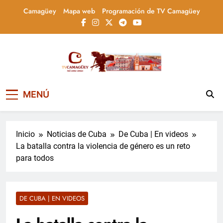
Saltar
Camagüey
Mapa web
Programación de TV Camagüey
al
contenido
Televisión Camagüey,
TV Camagüey: canal provincial cubano que
MENÚ
informa, educa y entretiene con contenidos
Cuba
culturales, sociales y comunitarios,
conectando la tradición camagüeyana con
la actualidad nacional
Inicio
Noticias de Cuba
De Cuba | En videos
La batalla contra la violencia de género es un reto
para todos
DE CUBA | EN VIDEOS