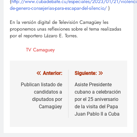
(
http://www.cubadebate.cu/especiales/2023/01/21/violenci
de-genero-consejerias-para-escapar-del-silencio/
)
En la versión digital de Televisión Camagüey les
proponemos unas reflexiones sobre el tema realizadas
por el reportero Lázaro E. Torres.
TV Camaguey
Anterior:
Siguiente:
Navegación
de
Publican listado de
Asiste Presidente
candidatos a
cubano a celebración
entradas
diputados por
por el 25 aniversario
Camagüey
de la visita del Papa
Juan Pablo II a Cuba