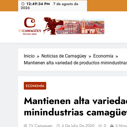
Saltar
12:49:35 PM
7 de agosto de
2026
al
contenido
Televisión Camagüey, Cuba
TV Camagüey: canal provincial cubano que informa, ed
nacional
Inicio
Noticias de Camagüey
Economía
Mantienen alta variedad de productos minindustr
ECONOMÍA
Mantienen alta varied
minindustrias camagü
TV Camaguey
6 De Julio De 2020
0
5 Minu