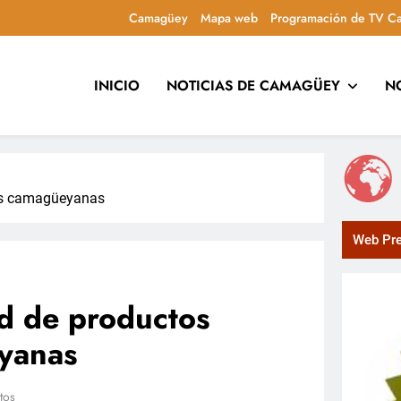
Camagüey
Mapa web
Programación de TV C
INICIO
NOTICIAS DE CAMAGÜEY
N
uca y entretiene con contenidos culturales, sociales y comuni
ias camagüeyanas
Web Pre
ad de productos
eyanas
tos