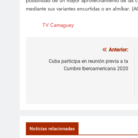
posibilidad de un mayor aprovechamiento de las co
mediante sus variantes encurtidas o en almíbar. (
TV Camaguey
Anterior:
Navegación
de
Cuba participa en reunión previa a la
Cumbre Iberoamericana 2020
entradas
Noticias relacionadas