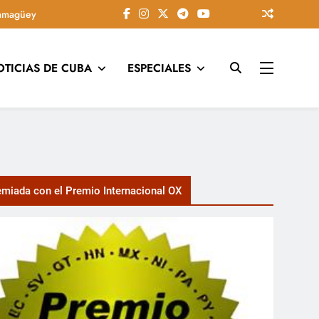
amagüey
OTICIAS DE CUBA
ESPECIALES
tarios, conectando la tradición camagüeyana con la actualidad
miada con el Premio Internacional OX