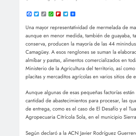
Facebook
Twitter
Copy
WhatsApp
Flipboard
Telegram
Compartir
Link
Una mayor representatividad de mermelada de mang
aunque en menor medida, también de guayaba, tan
conserva, producen la mayoría de las 44 minindustr
Camagüey. A esos renglones se suman la elaboraci
almíbar y pastas, alimentos comercializados en tod
Ministerio de la Agricultura del territorio, así co
placitas y mercaditos agrícolas en varios sitios de 
Aunque algunas de esas pequeñas factorías están 
cantidad de abastecimientos para procesar, las 
de entrega, como es el caso de El Desafío y el T
Agropecuaria Citrícola Sola, en el municipio Sierr
Según declaró a la ACN Javier Rodríguez Guerrero