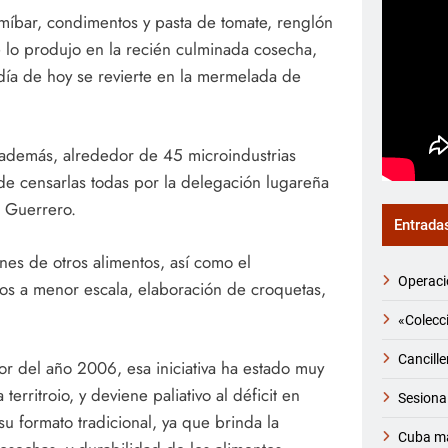
almíbar, condimentos y pasta de tomate, renglón
e lo produjo en la recién culminada cosecha,
al día de hoy se revierte en la mermelada de
 además, alrededor de 45 microindustrias
de censarlas todas por la delegación lugareña
z Guerrero.
Entrada
es de otros alimentos, así como el
Operaci
os a menor escala, elaboración de croquetas,
«Colecci
Cancille
or del año 2006, esa iniciativa ha estado muy
rritroio, y deviene paliativo al déficit en
Sesiona
u formato tradicional, ya que brinda la
Cuba ma