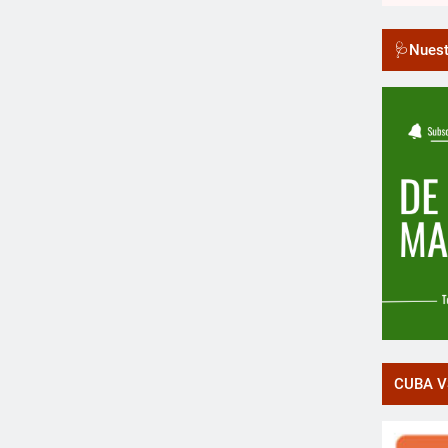
🩺Nuest
CUBA V