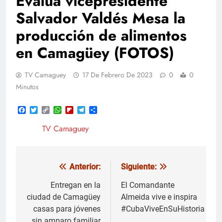
Evalúa vicepresidente
Salvador Valdés Mesa la
producción de alimentos
en Camagüey (FOTOS)
TV Camaguey
17 De Febrero De 2023
0
0
Minutos
Facebook
Twitter
Copy
WhatsApp
Flipboard
Telegram
Compartir
Link
TV Camaguey
Anterior:
Siguiente:
Navegación
de
Entregan en la
El Comandante
ciudad de Camagüey
Almeida vive e inspira
entradas
casas para jóvenes
#CubaViveEnSuHistoria
sin amparo familiar