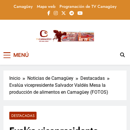
Saltar
Camagüey
Mapa web
Programación de TV Camagüey
al
contenido
Televisión Camagüey,
TV Camagüey: canal provincial cubano que
MENÚ
informa, educa y entretiene con contenidos
Cuba
culturales, sociales y comunitarios,
conectando la tradición camagüeyana con
la actualidad nacional
Inicio
Noticias de Camagüey
Destacadas
Evalúa vicepresidente Salvador Valdés Mesa la
producción de alimentos en Camagüey (FOTOS)
DESTACADAS